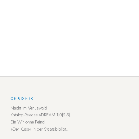
CHRONIK
Nacht im Venuswald
Katalog-Release »DREAM 1|0|2|5|…
Ein Wir ohne Feind
»Der Kuss« in der Staatsbibliot…