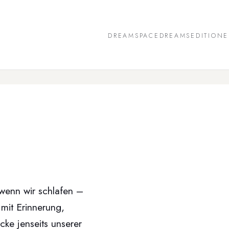
DREAMSPACE
DREAMS
EDITION
wenn wir schlafen –
 mit Erinnerung,
icke jenseits unserer