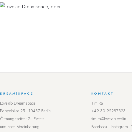
DREAM
|
SPACE
KONTAKT
Lovelab Dreamspace
Tim Ra
Pappelallee 25 · 10437 Berlin
+49 30 92287323
Öffnungszeiten: Zu Events
tim.ra@lovelab.berlin
und nach Vereinbarung
Facebook
·
Instagram
·