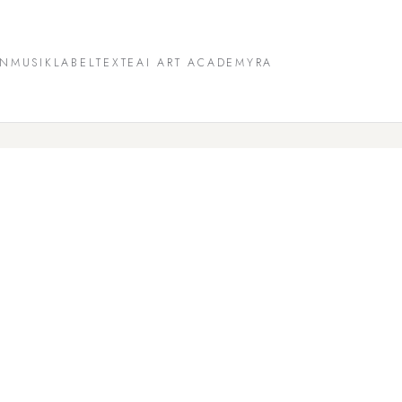
EN
MUSIKLABEL
TEXTE
AI ART ACADEMY
RA