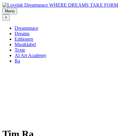
Zum
WHERE DREAMS TAKE FORM
Inhalt
Menü
springen
×
Dreamspace
Dreams
Editionen
Musiklabel
Texte
AI Art Academy
Ra
Tim Ra