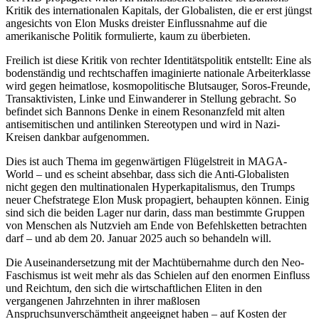
Kritik des internationalen Kapitals, der Globalisten, die er erst jüngst
angesichts von Elon Musks dreister Einflussnahme auf die
amerikanische Politik formulierte, kaum zu überbieten.
Freilich ist diese Kritik von rechter Identitätspolitik entstellt: Eine als
bodenständig und rechtschaffen imaginierte nationale Arbeiterklasse
wird gegen heimatlose, kosmopolitische Blutsauger, Soros-Freunde,
Transaktivisten, Linke und Einwanderer in Stellung gebracht. So
befindet sich Bannons Denke in einem Resonanzfeld mit alten
antisemitischen und antilinken Stereotypen und wird in Nazi-
Kreisen dankbar aufgenommen.
Dies ist auch Thema im gegenwärtigen Flügelstreit in MAGA-
World – und es scheint absehbar, dass sich die Anti-Globalisten
nicht gegen den multinationalen Hyperkapitalismus, den Trumps
neuer Chefstratege Elon Musk propagiert, behaupten können. Einig
sind sich die beiden Lager nur darin, dass man bestimmte Gruppen
von Menschen als Nutzvieh am Ende von Befehlsketten betrachten
darf – und ab dem 20. Januar 2025 auch so behandeln will.
Die Auseinandersetzung mit der Machtübernahme durch den Neo-
Faschismus ist weit mehr als das Schielen auf den enormen Einfluss
und Reichtum, den sich die wirtschaftlichen Eliten in den
vergangenen Jahrzehnten in ihrer maßlosen
Anspruchsunverschämtheit angeeignet haben – auf Kosten der