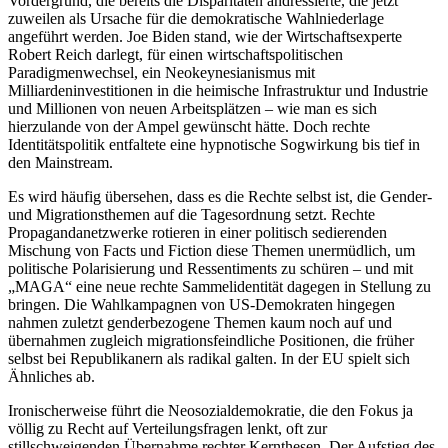
Vordergrund, die bereits die Disparitäten andressierte, die jetzt
zuweilen als Ursache für die demokratische Wahlniederlage
angeführt werden. Joe Biden stand, wie der Wirtschaftsexperte
Robert Reich darlegt, für einen wirtschaftspolitischen
Paradigmenwechsel, ein Neokeynesianismus mit
Milliardeninvestitionen in die heimische Infrastruktur und Industrie
und Millionen von neuen Arbeitsplätzen – wie man es sich
hierzulande von der Ampel gewünscht hätte. Doch rechte
Identitätspolitik entfaltete eine hypnotische Sogwirkung bis tief in
den Mainstream.
Es wird häufig übersehen, dass es die Rechte selbst ist, die Gender-
und Migrationsthemen auf die Tagesordnung setzt. Rechte
Propagandanetzwerke rotieren in einer politisch sedierenden
Mischung von Facts und Fiction diese Themen unermüdlich, um
politische Polarisierung und Ressentiments zu schüren – und mit
„MAGA“ eine neue rechte Sammelidentität dagegen in Stellung zu
bringen. Die Wahlkampagnen von US-Demokraten hingegen
nahmen zuletzt genderbezogene Themen kaum noch auf und
übernahmen zugleich migrationsfeindliche Positionen, die früher
selbst bei Republikanern als radikal galten. In der EU spielt sich
Ähnliches ab.
Ironischerweise führt die Neosozialdemokratie, die den Fokus ja
völlig zu Recht auf Verteilungsfragen lenkt, oft zur
stillschweigenden Übernahme rechter Kernthesen. Der Aufstieg des