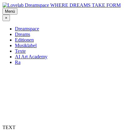
Zum
WHERE DREAMS TAKE FORM
Inhalt
Menü
springen
×
Dreamspace
Dreams
Editionen
Musiklabel
Texte
AI Art Academy
Ra
TEXT