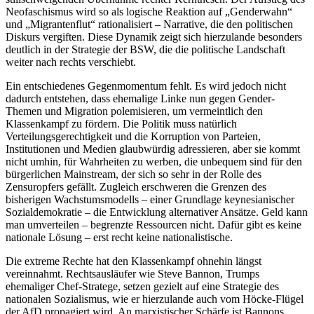
Neofaschismus wird so als logische Reaktion auf „Genderwahn“
und „Migrantenflut“ rationalisiert – Narrative, die den politischen
Diskurs vergiften. Diese Dynamik zeigt sich hierzulande besonders
deutlich in der Strategie der BSW, die die politische Landschaft
weiter nach rechts verschiebt.
Ein entschiedenes Gegenmomentum fehlt. Es wird jedoch nicht
dadurch entstehen, dass ehemalige Linke nun gegen Gender-
Themen und Migration polemisieren, um vermeintlich den
Klassenkampf zu fördern. Die Politik muss natürlich
Verteilungsgerechtigkeit und die Korruption von Parteien,
Institutionen und Medien glaubwürdig adressieren, aber sie kommt
nicht umhin, für Wahrheiten zu werben, die unbequem sind für den
bürgerlichen Mainstream, der sich so sehr in der Rolle des
Zensuropfers gefällt. Zugleich erschweren die Grenzen des
bisherigen Wachstumsmodells – einer Grundlage keynesianischer
Sozialdemokratie – die Entwicklung alternativer Ansätze. Geld kann
man umverteilen – begrenzte Ressourcen nicht. Dafür gibt es keine
nationale Lösung – erst recht keine nationalistische.
Die extreme Rechte hat den Klassenkampf ohnehin längst
vereinnahmt. Rechtsausläufer wie Steve Bannon, Trumps
ehemaliger Chef-Stratege, setzen gezielt auf eine Strategie des
nationalen Sozialismus, wie er hierzulande auch vom Höcke-Flügel
der AfD propagiert wird. An marxistischer Schärfe ist Bannons